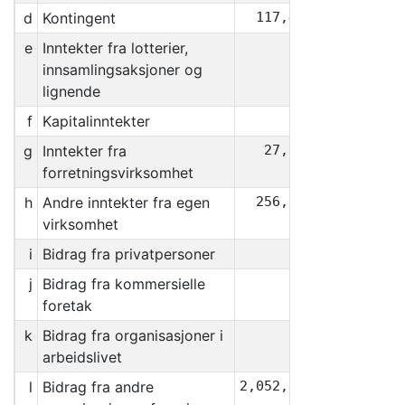
d
Kontingent
117,414
e
Inntekter fra lotterier,
0
innsamlingsaksjoner og
lignende
f
Kapitalinntekter
0
g
Inntekter fra
27,169
forretningsvirksomhet
h
Andre inntekter fra egen
256,144
virksomhet
i
Bidrag fra privatpersoner
328
j
Bidrag fra kommersielle
0
foretak
k
Bidrag fra organisasjoner i
0
arbeidslivet
l
Bidrag fra andre
2,052,500