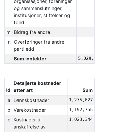
organisasjoner, foreninger
og sammenslutninger,
institusjoner, stiftelser og
fond
m
Bidrag fra andre
0
n
Overføringer fra andre
0
partiledd
Sum inntekter
5,029,057
Detaljerte kostnader
Id
etter art
Sum
a
Lønnskostnader
1,275,627
b
Varekostnader
1,192,755
c
Kostnader til
1,023,344
anskaffelse av