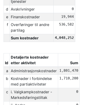
tjenester
d
Avskrivninger
0
e
Finanskostnader
19,944
f
Overføringer til andre
536,582
partilag
Sum kostnader
4,048,252
Detaljerte kostnader
Id
etter aktivitet
Sum
a
Administrasjonskostnader
1,801,470
b
Kostnader i forbindelse
1,710,200
med partiaktiviteter
c
i. Valgkampkostnader -
0
Markedsføringstiltak