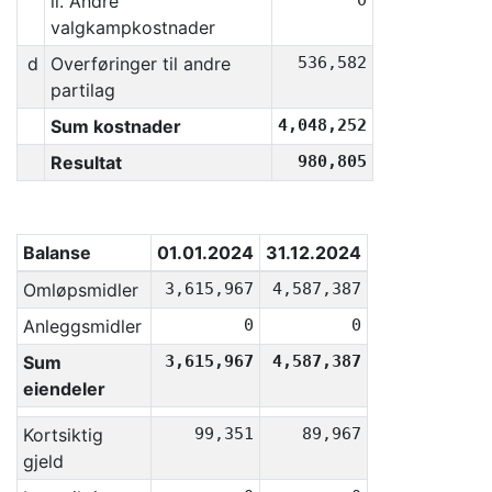
ii. Andre
0
valgkampkostnader
d
Overføringer til andre
536,582
partilag
Sum kostnader
4,048,252
Resultat
980,805
Balanse
01.01.2024
31.12.2024
Omløpsmidler
3,615,967
4,587,387
Anleggsmidler
0
0
Sum
3,615,967
4,587,387
eiendeler
Kortsiktig
99,351
89,967
gjeld