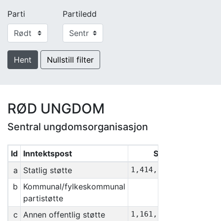
Parti
Partiledd
Hent
Nullstill filter
RØD UNGDOM
Sentral ungdomsorganisasjon
Id
Inntektspost
Sum
a
Statlig støtte
1,414,137
b
Kommunal/fylkeskommunal
0
partistøtte
c
Annen offentlig støtte
1,161,365