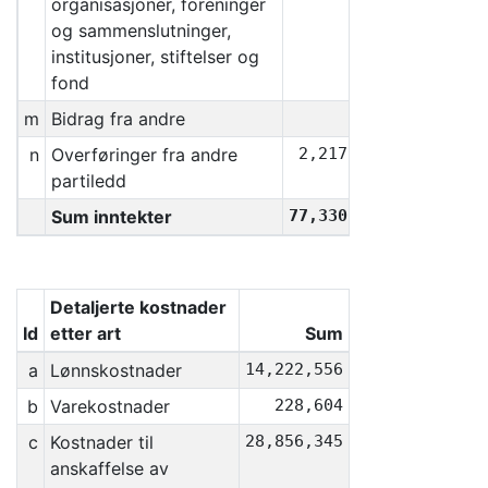
organisasjoner, foreninger
og sammenslutninger,
institusjoner, stiftelser og
fond
m
Bidrag fra andre
0
n
Overføringer fra andre
2,217,831
partiledd
Sum inntekter
77,330,009
Detaljerte kostnader
Id
etter art
Sum
a
Lønnskostnader
14,222,556
b
Varekostnader
228,604
c
Kostnader til
28,856,345
anskaffelse av