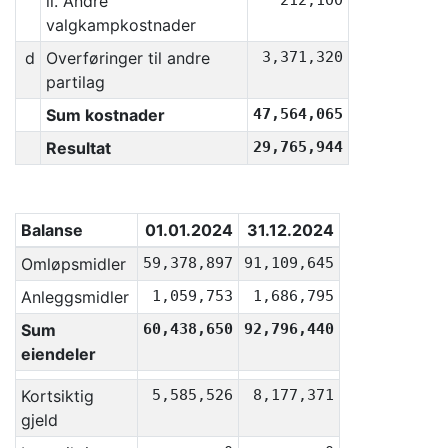
ii. Andre
212,100
valgkampkostnader
d
Overføringer til andre
3,371,320
partilag
Sum kostnader
47,564,065
Resultat
29,765,944
Balanse
01.01.2024
31.12.2024
Omløpsmidler
59,378,897
91,109,645
Anleggsmidler
1,059,753
1,686,795
Sum
60,438,650
92,796,440
eiendeler
Kortsiktig
5,585,526
8,177,371
gjeld