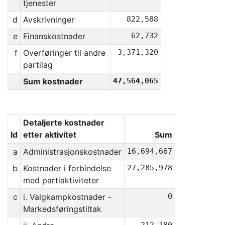
tjenester
d
Avskrivninger
822,508
e
Finanskostnader
62,732
f
Overføringer til andre
3,371,320
partilag
Sum kostnader
47,564,065
Detaljerte kostnader
Id
etter aktivitet
Sum
a
Administrasjonskostnader
16,694,667
b
Kostnader i forbindelse
27,285,978
med partiaktiviteter
c
i. Valgkampkostnader -
0
Markedsføringstiltak