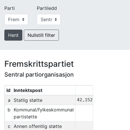
Parti
Partiledd
Hent
Nullstill filter
Fremskrittspartiet
Sentral partiorganisasjon
Id
Inntektspost
Sum
a
Statlig støtte
42,152,590
b
Kommunal/fylkeskommunal
0
partistøtte
c
Annen offentlig støtte
0