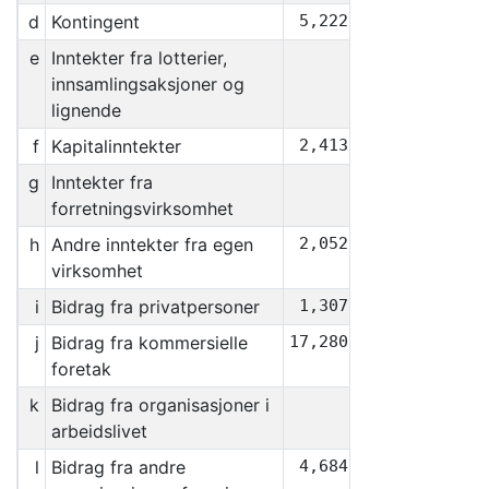
d
Kontingent
5,222,360
e
Inntekter fra lotterier,
0
innsamlingsaksjoner og
lignende
f
Kapitalinntekter
2,413,501
g
Inntekter fra
0
forretningsvirksomhet
h
Andre inntekter fra egen
2,052,221
virksomhet
i
Bidrag fra privatpersoner
1,307,368
j
Bidrag fra kommersielle
17,280,000
foretak
k
Bidrag fra organisasjoner i
0
arbeidslivet
l
Bidrag fra andre
4,684,138