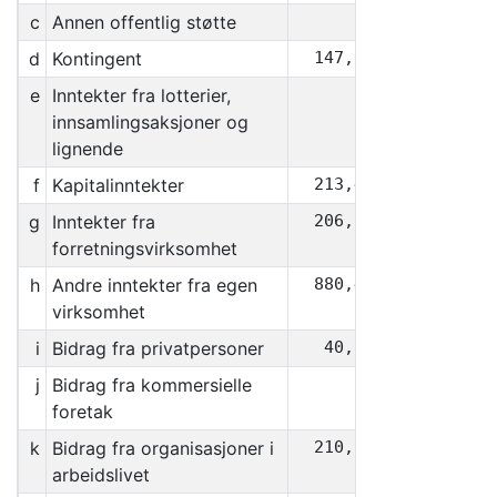
c
Annen offentlig støtte
0
d
Kontingent
147,050
e
Inntekter fra lotterier,
0
innsamlingsaksjoner og
lignende
f
Kapitalinntekter
213,471
g
Inntekter fra
206,620
forretningsvirksomhet
h
Andre inntekter fra egen
880,437
virksomhet
i
Bidrag fra privatpersoner
40,019
j
Bidrag fra kommersielle
0
foretak
k
Bidrag fra organisasjoner i
210,995
arbeidslivet