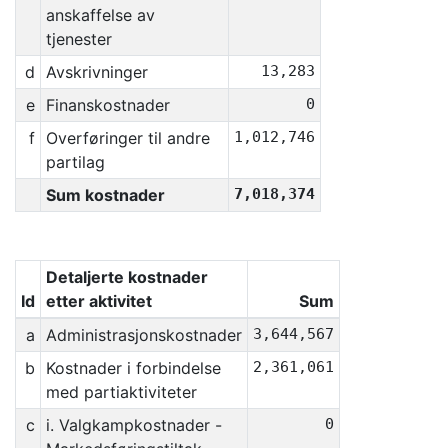
anskaffelse av
tjenester
d
Avskrivninger
13,283
e
Finanskostnader
0
f
Overføringer til andre
1,012,746
partilag
Sum kostnader
7,018,374
Detaljerte kostnader
Id
etter aktivitet
Sum
a
Administrasjonskostnader
3,644,567
b
Kostnader i forbindelse
2,361,061
med partiaktiviteter
c
i. Valgkampkostnader -
0