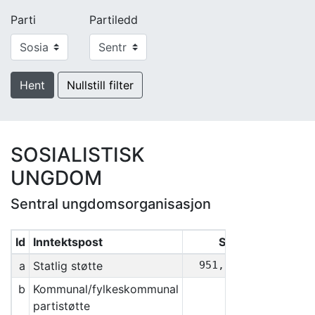
Parti
Partiledd
Hent
Nullstill filter
SOSIALISTISK
UNGDOM
Sentral ungdomsorganisasjon
Id
Inntektspost
Sum
a
Statlig støtte
951,579
b
Kommunal/fylkeskommunal
0
partistøtte