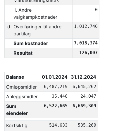
Markedsføringstiltak
ii. Andre
0
valgkampkostnader
d
Overføringer til andre
1,012,746
partilag
Sum kostnader
7,018,374
Resultat
126,007
Balanse
01.01.2024
31.12.2024
Omløpsmidler
6,487,219
6,645,262
Anleggsmidler
35,446
24,047
Sum
6,522,665
6,669,309
eiendeler
Kortsiktig
514,633
535,269