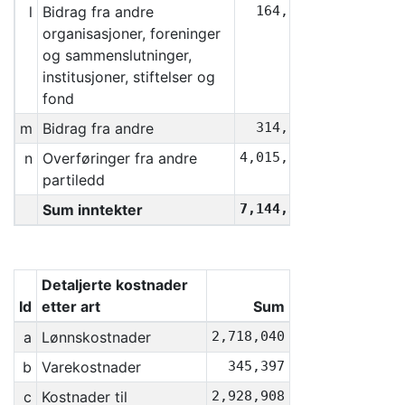
l
Bidrag fra andre
164,965
organisasjoner, foreninger
og sammenslutninger,
institusjoner, stiftelser og
fond
m
Bidrag fra andre
314,069
n
Overføringer fra andre
4,015,176
partiledd
Sum inntekter
7,144,381
Detaljerte kostnader
Id
etter art
Sum
a
Lønnskostnader
2,718,040
b
Varekostnader
345,397
c
Kostnader til
2,928,908