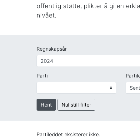
offentlig støtte, plikter å gi en er
nivået.
Regnskapsår
Parti
Partil
Hent
Nullstill filter
Partileddet eksisterer ikke.