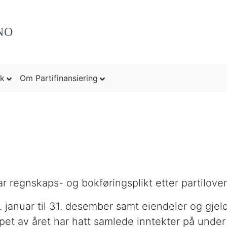
NO
rk
Om Partifinansiering
har regnskaps- og bokføringsplikt etter partilove
. januar til 31. desember samt eiendeler og gjel
løpet av året har hatt samlede inntekter på under