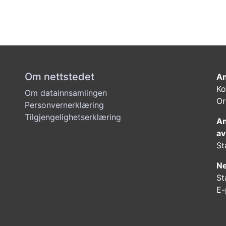
Om nettstedet
An
Ko
Om datainnsamlingen
Or
Personvernerklæring
Tilgjengelighetserklæring
An
av
St
Ne
St
E-