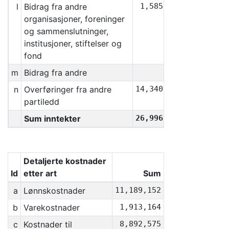
l
Bidrag fra andre
1,585,518
organisasjoner, foreninger
og sammenslutninger,
institusjoner, stiftelser og
fond
m
Bidrag fra andre
0
n
Overføringer fra andre
14,340,030
partiledd
Sum inntekter
26,996,468
Detaljerte kostnader
Id
etter art
Sum
a
Lønnskostnader
11,189,152
b
Varekostnader
1,913,164
c
Kostnader til
8,892,575