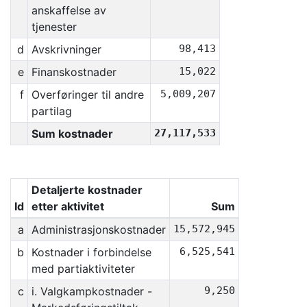
anskaffelse av
tjenester
d
Avskrivninger
98,413
e
Finanskostnader
15,022
f
Overføringer til andre
5,009,207
partilag
Sum kostnader
27,117,533
Detaljerte kostnader
Id
etter aktivitet
Sum
a
Administrasjonskostnader
15,572,945
b
Kostnader i forbindelse
6,525,541
med partiaktiviteter
c
i. Valgkampkostnader -
9,250