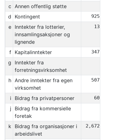
c
Annen offentlig støtte
0
d
Kontingent
925,848
e
Inntekter fra lotterier,
13,400
innsamlingsaksjoner og
lignende
f
Kapitalinntekter
347,178
g
Inntekter fra
0
forretningsvirksomhet
h
Andre inntekter fra egen
507,369
virksomhet
i
Bidrag fra privatpersoner
60,060
j
Bidrag fra kommersielle
0
foretak
k
Bidrag fra organisasjoner i
2,672,307
arbeidslivet