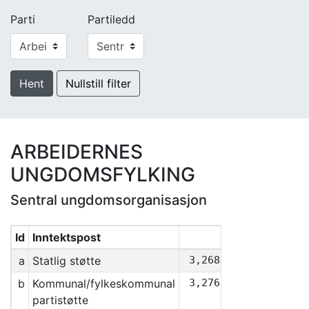
Parti
Partiledd
Hent
Nullstill filter
ARBEIDERNES
UNGDOMSFYLKING
Sentral ungdomsorganisasjon
Id
Inntektspost
Sum
a
Statlig støtte
3,268,663
b
Kommunal/fylkeskommunal
3,276,095
partistøtte