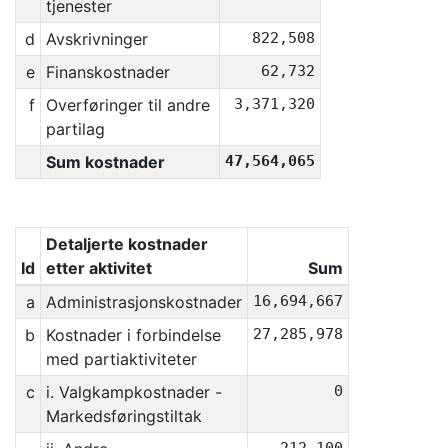
tjenester
d
Avskrivninger
822,508
e
Finanskostnader
62,732
f
Overføringer til andre
3,371,320
partilag
Sum kostnader
47,564,065
Detaljerte kostnader
Id
etter aktivitet
Sum
a
Administrasjonskostnader
16,694,667
b
Kostnader i forbindelse
27,285,978
med partiaktiviteter
c
i. Valgkampkostnader -
0
Markedsføringstiltak