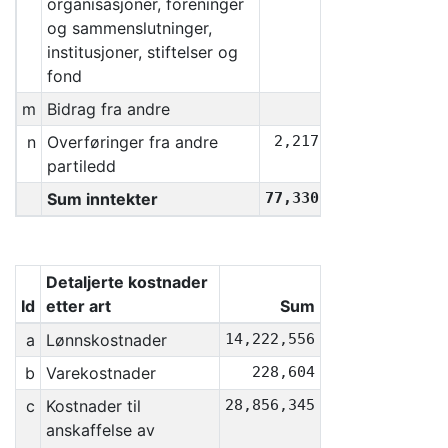
organisasjoner, foreninger
og sammenslutninger,
institusjoner, stiftelser og
fond
m
Bidrag fra andre
0
n
Overføringer fra andre
2,217,831
partiledd
Sum inntekter
77,330,009
Detaljerte kostnader
Id
etter art
Sum
a
Lønnskostnader
14,222,556
b
Varekostnader
228,604
c
Kostnader til
28,856,345
anskaffelse av