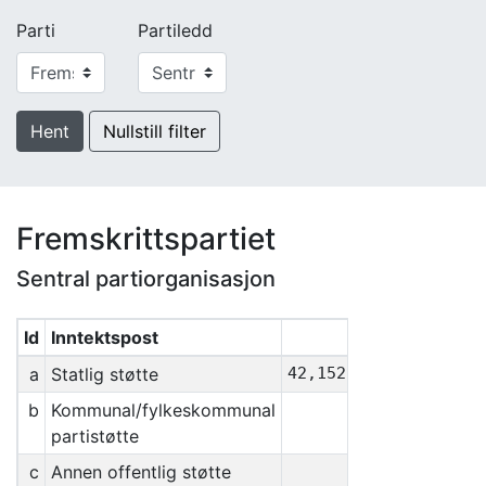
Parti
Partiledd
Hent
Nullstill filter
Fremskrittspartiet
Sentral partiorganisasjon
Id
Inntektspost
Sum
a
Statlig støtte
42,152,590
b
Kommunal/fylkeskommunal
0
partistøtte
c
Annen offentlig støtte
0