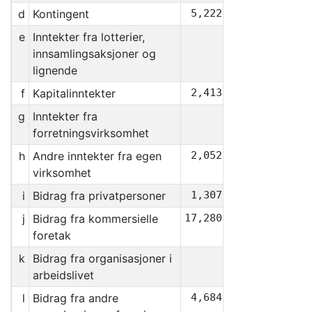
d
Kontingent
5,222,360
e
Inntekter fra lotterier,
0
innsamlingsaksjoner og
lignende
f
Kapitalinntekter
2,413,501
g
Inntekter fra
0
forretningsvirksomhet
h
Andre inntekter fra egen
2,052,221
virksomhet
i
Bidrag fra privatpersoner
1,307,368
j
Bidrag fra kommersielle
17,280,000
foretak
k
Bidrag fra organisasjoner i
0
arbeidslivet
l
Bidrag fra andre
4,684,138