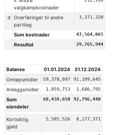
ii. Andre
212,100
valgkampkostnader
d
Overføringer til andre
3,371,320
partilag
Sum kostnader
47,564,065
Resultat
29,765,944
Balanse
01.01.2024
31.12.2024
Omløpsmidler
59,378,897
91,109,645
Anleggsmidler
1,059,753
1,686,795
Sum
60,438,650
92,796,440
eiendeler
Kortsiktig
5,585,526
8,177,371
gjeld